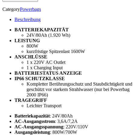
Category
Powerbags
Beschreibung
BATTERIEKAPAZITÄT
24V/80Ah (1.920 Wh)
LEISTUNG
800W
kurzfristige Spitzenlast 1600W
ANSCHLÜSSE
1 x 220V AC Outlet
1 x Charging Input
BATTERIESTATUS ANZEIGE
IP66 SCHUTZKLASSE
Kompletter Berührungsschutz und Staubdichtigkeit und
geschützt vor starkem Strahlwasser (nur bei Powerbag
2000 IP66)
TRAGEGRIFF
Leichter Transport
Batteriekapazität
: 24V/80Ah
AC-Ausgangsstrom
: 3,6A/7,2A
AC-Ausgangsspannung
: 220V/110V
Ausgangsleistung
: 800W/700W