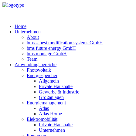
Home
Unternehmen
About
bms – best modification systems GmbH
bms future energy GmbH
bms montage GmbH
Team
Anwendungsbereiche
Photovoltaik
Energiespeicher
Allgemein
Private Haushalte
Gewerbe & Industrie
Großanlagen
Energiemanagement
Atlas
Atlas Home
Elektromobilität
Private Haushalte
Unternehmen
Powercon